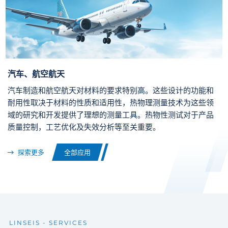
汽车、航空航天
汽车制造和航空航天对材料的要求特别高。这些设计的功能和
耐用性取决于材料的性质和适用性，热物理测量技术为这些领
域的研究和开发提供了理想的测量工具。热物性测试对于产品
质量控制，工艺优化及失效分析等至关重要。
探索更多
全部应用
探索更多
探索更多
探索更多
探索更多
探索更多
探索更多
探索更多
探索更多
探索更多
探索更多
探索更多
探索更多
探索更多
全部应用
全部应用
全部应用
全部应用
全部应用
全部应用
全部应用
全部应用
全部应用
全部应用
全部应用
全部应用
全部应用
LINSEIS - SERVICES