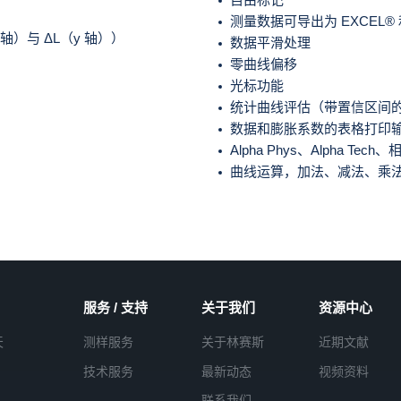
测量数据可导出为 EXCEL® 和
）与 ΔL（y 轴））
数据平滑处理
零曲线偏移
光标功能
统计曲线评估（带置信区间
数据和膨胀系数的表格打印
Alpha Phys、Alpha Tech
曲线运算，加法、减法、乘
服务 / 支持
关于我们
资源中心
天
测样服务
关于林赛斯
近期文献
技术服务
最新动态
视频资料
联系我们