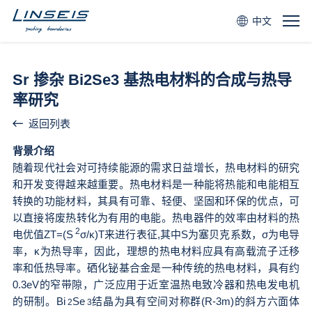
中文
Sr 掺杂 Bi2Se3 基热电材料的合成与热导
率研究
返回列表
背景介绍
随着现代社会对可持续能源的需求日益增长，热电材料的研究
和开发变得越来越重要。热电材料是一种能将热能和电能相互
转换的
功能材料
，其具有可靠、轻便、坚固和环保的优点，可
以直接将废热转化为有用的电能。热电器件的效率由材料的热
2
电优值ZT=(S
σ/κ)T来进行表征,其中S为塞贝克系数，σ为电导
率，κ为热导率，因此，理想的热电材料应具有高载流子迁移
率和低热导率。硒化铋基合金是一种传统的热电材料，具有约
0.3eV的窄带隙，广泛应用于近室温热电致冷器和热电发电机
的研制。Bi
Se
结晶为具有空间对称群(R-3m)的斜方六面体
2
3