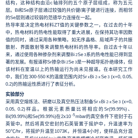
结构，这种结构由沿c轴排列的五个原子层组成，称为五元
层。Bi和Se原子层通过较强的共价键/离子键进行连接，而相邻
的Se层则通过较弱的范德华力连接在一起。
热导率是决定热电材料ZT值的关键参数之一，在过去的十年
中，热电材料的热电性能取得了重大进展，在保持其功率因数
值的同时，通过采用各种策略，如无序晶格、局域声子的共振
散射、界面散射等来调整热电材料的热导率。自过去十年以
来，通过使用各种掺杂剂来调整Bi
Se
系的热电性能已得到显
2
3
著的发展。有报道称Sr掺杂Bi
Se
是一种超导拓扑绝缘体，但
2
3
该材料在室温以上的热输运行为尚未见报道。在本研究工作
中，我们在300-550 K的温度范围内对Sr
Bi
Se
(x=0, 0.05,
x
2-x
3
0.2)的热输运性质进行了表征分析。
实验部分
采用真空熔炼法、研磨以及真空热压法制备Sr
Bi
Se
(x=0,
x
2-x
3
0.05, 0.2)样品。根据元素质量比将相应的Sr(99.99%)、
-5
Bi(99.99%)和Se(99.99%)在2x10
mbar的真空条件下密封于石
英管中。然后将真空密封的石英管置于摇炉中，升温速率为
50℃/hr，将摇炉升温至1073K，并恒温4小时，使样品充分混