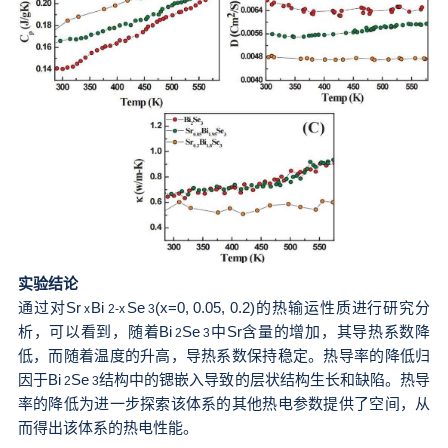
实验结论
通过对Sr
Bi
Se
(x=0, 0.05, 0.2)的热输运性质进行研究分
x
2-x
3
析，可以看到，随着Bi
Se
中Sr含量的增加，其导热系数降
2
3
低，而随着温度的升高，导热系数保持稳定。热导率的降低归
因于Bi
Se
结构中的锶嵌入导致的层状结构生长和缺陷。热导
2
3
率的降低为进一步探索该体系的其他热电参数提供了空间，从
而得出该体系的热电性能。