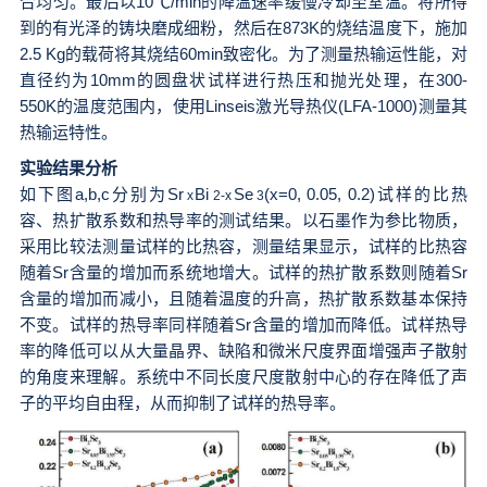
合均匀。最后以10℃/min的降温速率缓慢冷却至室温。将所得
到的有光泽的铸块磨成细粉，然后在873K的烧结温度下，施加
2.5 Kg的载荷将其烧结60min致密化。为了测量热输运性能，对
直径约为10mm的圆盘状试样进行热压和抛光处理，在300-
550K的温度范围内，使用Linseis激光导热仪(LFA-1000)测量其
热输运特性。
实验结果分析
如下图a,b,c分别为Sr
Bi
Se
(x=0, 0.05, 0.2)试样的比热
x
2-x
3
容、热扩散系数和热导率的测试结果。以石墨作为参比物质，
采用比较法测量试样的比热容，测量结果显示，试样的比热容
随着Sr含量的增加而系统地增大。试样的热扩散系数则随着Sr
含量的增加而减小，且随着温度的升高，热扩散系数基本保持
不变。试样的热导率同样随着Sr含量的增加而降低。试样热导
率的降低可以从大量晶界、缺陷和微米尺度界面增强声子散射
的角度来理解。系统中不同长度尺度散射中心的存在降低了声
子的平均自由程，从而抑制了试样的热导率。