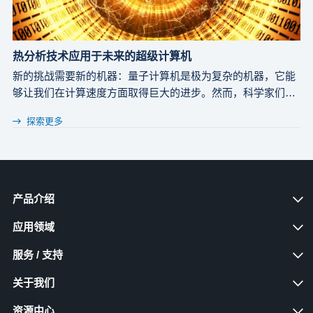
热分析技术应用于未来的超级计算机
新的挑战需要新的机器：量子计算机是极为复杂的机器，它能
够让我们在计算速度方面取得巨大的进步。然而，科学家们在
量子计算机方面仍然面临着重大的技术挑战。量子比特存在的
探索更多
一个根本性问题是动能。芯片必须被冷却到绝对零度。要将一
块量子芯片从室温降至其运行温度，需要精密且庞大的冷却装
置持续运行数天时间。
产品介绍
应用领域
服务 / 支持
关于我们
资源中心