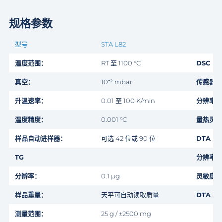
规格参数
型号
STA L82
温度范围：
RT 至 1100 °C
DSC
真空：
10⁻² mbar
传感器类
升温速率：
0.01 至 100 K/min
分辨率：
温度精度：
0.001 °C
量热灵敏
样品自动进样器：
可选 42 位或 90 位
DTA
TG
分辨率：
分辨率：
0.1 μg
灵敏度：
样品重量：
天平可自动读取质量
DTA 
测量范围：
25 g / ±2500 mg